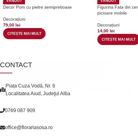
VÂNDUT
VÂNDUT
Decor Pom cu pietre semipretioase
Figurina Fata din cer
picioare mobile
Decorațiuni
79,00
lei
Decorațiuni
14,00
lei
CITEȘTE MAI MULT
CITEȘTE MAI MULT
CONTACT
Piața Cuza Vodă, Nr. 6
Localitatea Aiud, Judeţul Alba
0769 087 909
office@florariasosa.ro