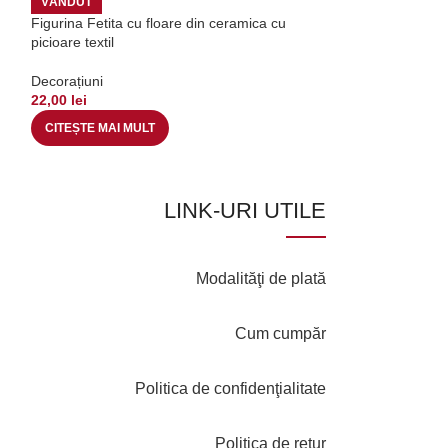
VÂNDUT
VÂNDUT
Figurina Fetita cu floare din ceramica cu
Suport pentru ch
picioare textil
Decorațiuni
Decorațiuni
39,00
lei
22,00
lei
CITEȘTE MAI MU
CITEȘTE MAI MULT
LINK-URI UTILE
Modalităţi de plată
Cum cumpăr
Politica de confidenţialitate
Politica de retur