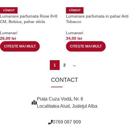
VÂNDUT
VÂNDUT
Lumanare parfumata Rose 8×8
Lumanare parfumata in pahar Anti
CM, Bolsius, pahar sticla
Tobacco
Lumanari
Lumanari
26,00
lei
34,00
lei
CITEȘTE MAI MULT
CITEȘTE MAI MULT
1
2
→
CONTACT
Piața Cuza Vodă, Nr. 6
Localitatea Aiud, Judeţul Alba
0769 087 909