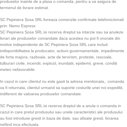
produselor inainte de a plasa o comanda, pentru a va asigura de
termenul de livrare estimat.
SC Pepiniera Șosa SRL livreaza comenzile confirmate telefonic/email
prin: Nemo Express
SC Pepiniera Șosa SRL isi rezerva dreptul sa intarzie sau sa anuleze
livrari ale produselor comandate daca acestea nu pot fi onorate din
motive independente de SC Pepiniera Șosa SRL care includ:
indisponibilitatea la producator, actiuni guvernamentale, impedimente
de forta majora, razboaie, acte de terorism, proteste, rascoale,
tulburari civile, incendii, explozii, inundatii, epidemii, greve, condiți
meteo nefavorabile.
In cazul in care clientul nu este gasit la adresa mentionata,, comanda
va fi returnata, clientul urmand sa suporte costurile unei noi expeditii,
indiferent de valoarea produselor comandate.
SC Pepiniera Șosa SRL isi rezerva dreptul de a anula o comanda in
cazul in care pretul produsului sau unele caracteristici ale produsului
au fost introduse gresit in baza de date, sau afisate gresit, livrarea
nefiind inca efectuata.