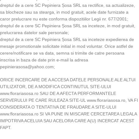
dreptul de a cere SC Pepiniera Șosa SRL sa rectifice, sa actualizeze,
sa blocheze sau sa stearga, in mod gratuit, acele date furnizate a
caror prelucrare nu este conforma dispozitiilor Legii nr. 677/2001;
dreptul de a cere SC Pepiniera Șosa SRL sa inceteze, in mod gratuit,
prelucrarea datelor sale personale;
dreptul de a cere SC Pepiniera Șosa SRL sa inceteze expedierea de
mesaje promotionale solicitate initial in mod voluntar. Orice astfel de
cerere/notificare se va data, semna si trimite de catre persoana
inscrisa in baza de date prin e-mail la adresa
pepinierasosa@yahoo.com;
ORICE INCERCARE DE A ACCESA DATELE PERSONALE ALE ALTUI
UTILIZATOR, DE A MODIFICA CONTINUTUL SITE-ULUI
www.florariasosa.ro SAU DE A AFECTA PERFORMANTELE
SERVERULUI PE CARE RULEAZA SITE-UL www.florariasosa.ro, VA FI
CONSIDERATA O TENTATIVA DE FRAUDARE A SITE-ULUI
www.florariasosa.ro SI VA PUNE IN MISCARE CERCETAREA LEGALA
IMPOTRIVA ACELUIA SAU ACELORA CARE A(U) INCERCAT ACEST
FAPT.