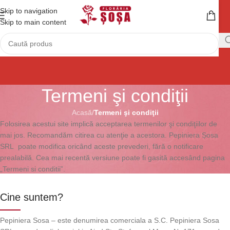
Skip to navigation
Skip to main content
Termeni şi condiţii
Acasă
/
Termeni şi condiţii
Folosirea acestui site implică acceptarea termenilor şi condiţiilor de
mai jos. Recomandăm citirea cu atenţie a acestora. Pepiniera Șosa
SRL poate modifica oricând aceste prevederi, fără o notificare
prealabilă. Cea mai recentă versiune poate fi gasită accesând pagina
„Termeni si conditii”.
Cine suntem?
Pepiniera Sosa – este denumirea comerciala a S.C. Pepiniera Sosa