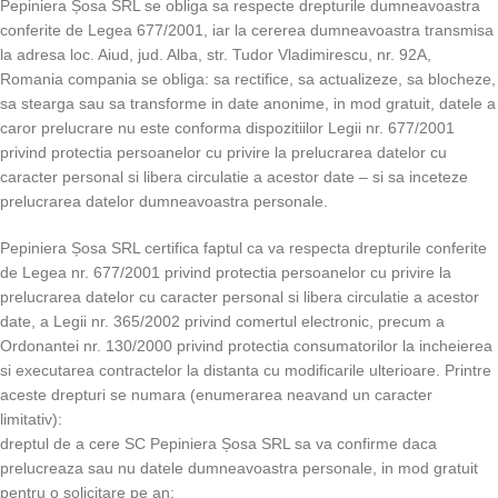
Pepiniera Șosa SRL se obliga sa respecte drepturile dumneavoastra
conferite de Legea 677/2001, iar la cererea dumneavoastra transmisa
la adresa loc. Aiud, jud. Alba, str. Tudor Vladimirescu, nr. 92A,
Romania compania se obliga: sa rectifice, sa actualizeze, sa blocheze,
sa stearga sau sa transforme in date anonime, in mod gratuit, datele a
caror prelucrare nu este conforma dispozitiilor Legii nr. 677/2001
privind protectia persoanelor cu privire la prelucrarea datelor cu
caracter personal si libera circulatie a acestor date – si sa inceteze
prelucrarea datelor dumneavoastra personale.
Pepiniera Șosa SRL certifica faptul ca va respecta drepturile conferite
de Legea nr. 677/2001 privind protectia persoanelor cu privire la
prelucrarea datelor cu caracter personal si libera circulatie a acestor
date, a Legii nr. 365/2002 privind comertul electronic, precum a
Ordonantei nr. 130/2000 privind protectia consumatorilor la incheierea
si executarea contractelor la distanta cu modificarile ulterioare. Printre
aceste drepturi se numara (enumerarea neavand un caracter
limitativ):
dreptul de a cere SC Pepiniera Șosa SRL sa va confirme daca
prelucreaza sau nu datele dumneavoastra personale, in mod gratuit
pentru o solicitare pe an;