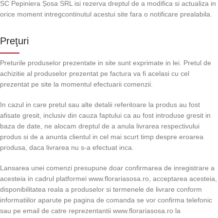
SC Pepiniera Șosa SRL isi rezerva dreptul de a modifica si actualiza in
orice moment intregcontinutul acestui site fara o notificare prealabila.
Preţuri
Preturile produselor prezentate in site sunt exprimate in lei. Pretul de
achizitie al produselor prezentat pe factura va fi acelasi cu cel
prezentat pe site la momentul efectuarii comenzii.
In cazul in care pretul sau alte detalii referitoare la produs au fost
afisate gresit, inclusiv din cauza faptului ca au fost introduse gresit in
baza de date, ne alocam dreptul de a anula livrarea respectivului
produs si de a anunta clientul in cel mai scurt timp despre eroarea
produsa, daca livrarea nu s-a efectuat inca.
Lansarea unei comenzi presupune doar confirmarea de inregistrare a
acesteia in cadrul platformei www.florariasosa.ro, acceptarea acesteia,
disponibilitatea reala a produselor si termenele de livrare conform
informatiilor aparute pe pagina de comanda se vor confirma telefonic
sau pe email de catre reprezentantii www.florariasosa.ro la