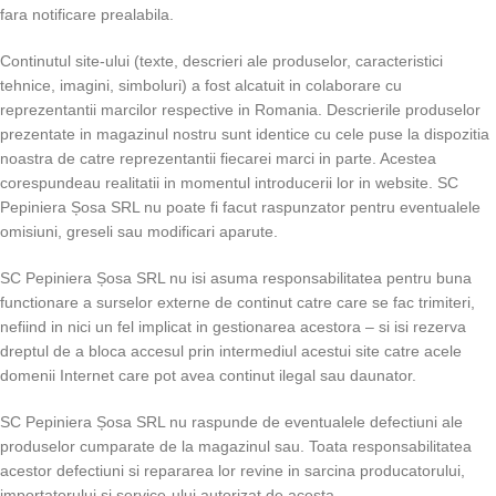
fara notificare prealabila.
Continutul site-ului (texte, descrieri ale produselor, caracteristici
tehnice, imagini, simboluri) a fost alcatuit in colaborare cu
reprezentantii marcilor respective in Romania. Descrierile produselor
prezentate in magazinul nostru sunt identice cu cele puse la dispozitia
noastra de catre reprezentantii fiecarei marci in parte. Acestea
corespundeau realitatii in momentul introducerii lor in website. SC
Pepiniera Șosa SRL nu poate fi facut raspunzator pentru eventualele
omisiuni, greseli sau modificari aparute.
SC Pepiniera Șosa SRL nu isi asuma responsabilitatea pentru buna
functionare a surselor externe de continut catre care se fac trimiteri,
nefiind in nici un fel implicat in gestionarea acestora – si isi rezerva
dreptul de a bloca accesul prin intermediul acestui site catre acele
domenii Internet care pot avea continut ilegal sau daunator.
SC Pepiniera Șosa SRL nu raspunde de eventualele defectiuni ale
produselor cumparate de la magazinul sau. Toata responsabilitatea
acestor defectiuni si repararea lor revine in sarcina producatorului,
importatorului si service-ului autorizat de acesta.