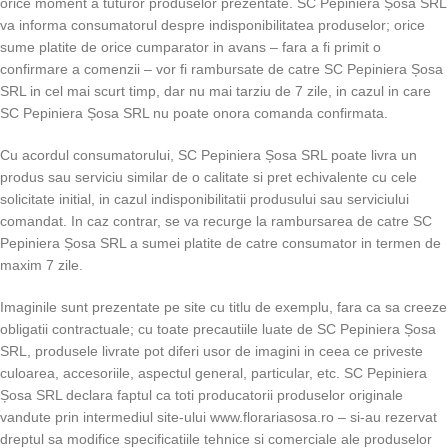
orice moment a tuturor produselor prezentate. SC Pepiniera Șosa SRL
va informa consumatorul despre indisponibilitatea produselor; orice
sume platite de orice cumparator in avans – fara a fi primit o
confirmare a comenzii – vor fi rambursate de catre SC Pepiniera Șosa
SRL in cel mai scurt timp, dar nu mai tarziu de 7 zile, in cazul in care
SC Pepiniera Șosa SRL nu poate onora comanda confirmata.
Cu acordul consumatorului, SC Pepiniera Șosa SRL poate livra un
produs sau serviciu similar de o calitate si pret echivalente cu cele
solicitate initial, in cazul indisponibilitatii produsului sau serviciului
comandat. In caz contrar, se va recurge la rambursarea de catre SC
Pepiniera Șosa SRL a sumei platite de catre consumator in termen de
maxim 7 zile.
Imaginile sunt prezentate pe site cu titlu de exemplu, fara ca sa creeze
obligatii contractuale; cu toate precautiile luate de SC Pepiniera Șosa
SRL, produsele livrate pot diferi usor de imagini in ceea ce priveste
culoarea, accesoriile, aspectul general, particular, etc. SC Pepiniera
Șosa SRL declara faptul ca toti producatorii produselor originale
vandute prin intermediul site-ului www.florariasosa.ro – si-au rezervat
dreptul sa modifice specificatiile tehnice si comerciale ale produselor