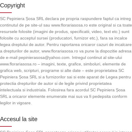
Copyright
SC Pepiniera Șosa SRL declara pe propria raspundere faptul ca intreg
continutul de pe site-ul sau www.florariasosa.ro este original si ca toate
resursele folosite (imagini de produs, specificatii, video, text etc.) sunt
folosite cu acceptul sursei (producatori, furnizor etc.), fara sa incalce
legea dreptului de autor. Pentru raportarea oricaror cazuri de incalcare
a drepturilor de autor, www.florariasosa.ro va pune la dispozitie adresa
de e-mail pepinierasosa@yahoo.com. Intregul continut al site-ului
www.florariasosa.ro – imagini, texte, grafice, simboluri, elemente de
grafica web, scripturi, programe si alte date – este proprietatea SC
Pepiniera Șosa SRL si a furnizorilor sai si este aparat de Legea pentru
protectia drepturilor de autor si de legile privind proprietatea
intelectuala si industriala. Folosirea fara acordul SC Pepiniera Șosa
SRL a oricaror elemente enumerate mai sus va fi pedepsita conform
legilor in vigoare.
Accesul la site