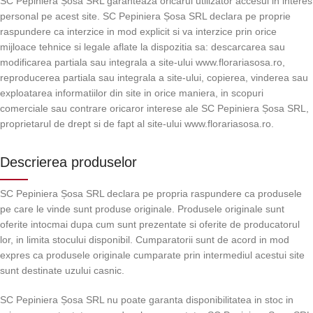
SC Pepiniera Șosa SRL garanteaza oricarui utilizator accesul in interes
personal pe acest site. SC Pepiniera Șosa SRL declara pe proprie
raspundere ca interzice in mod explicit si va interzice prin orice
mijloace tehnice si legale aflate la dispozitia sa: descarcarea sau
modificarea partiala sau integrala a site-ului www.florariasosa.ro,
reproducerea partiala sau integrala a site-ului, copierea, vinderea sau
exploatarea informatiilor din site in orice maniera, in scopuri
comerciale sau contrare oricaror interese ale SC Pepiniera Șosa SRL,
proprietarul de drept si de fapt al site-ului www.florariasosa.ro.
Descrierea produselor
SC Pepiniera Șosa SRL declara pe propria raspundere ca produsele
pe care le vinde sunt produse originale. Produsele originale sunt
oferite intocmai dupa cum sunt prezentate si oferite de producatorul
lor, in limita stocului disponibil. Cumparatorii sunt de acord in mod
expres ca produsele originale cumparate prin intermediul acestui site
sunt destinate uzului casnic.
SC Pepiniera Șosa SRL nu poate garanta disponibilitatea in stoc in