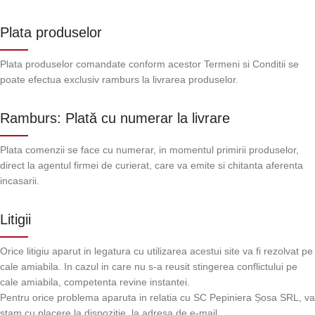
Plata produselor
Plata produselor comandate conform acestor Termeni si Conditii se
poate efectua exclusiv ramburs la livrarea produselor.
Ramburs: Plată cu numerar la livrare
Plata comenzii se face cu numerar, in momentul primirii produselor,
direct la agentul firmei de curierat, care va emite si chitanta aferenta
incasarii.
Litigii
Orice litigiu aparut in legatura cu utilizarea acestui site va fi rezolvat pe
cale amiabila. In cazul in care nu s-a reusit stingerea conflictului pe
cale amiabila, competenta revine instantei.
Pentru orice problema aparuta in relatia cu SC Pepiniera Șosa SRL, va
stam cu placere la dispozitie, la adresa de e-mail