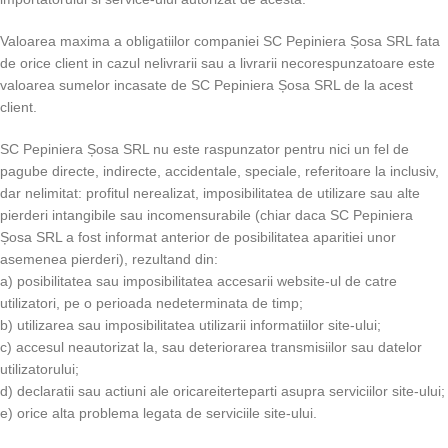
Valoarea maxima a obligatiilor companiei SC Pepiniera Șosa SRL fata
de orice client in cazul nelivrarii sau a livrarii necorespunzatoare este
valoarea sumelor incasate de SC Pepiniera Șosa SRL de la acest
client.
SC Pepiniera Șosa SRL nu este raspunzator pentru nici un fel de
pagube directe, indirecte, accidentale, speciale, referitoare la inclusiv,
dar nelimitat: profitul nerealizat, imposibilitatea de utilizare sau alte
pierderi intangibile sau incomensurabile (chiar daca SC Pepiniera
Șosa SRL a fost informat anterior de posibilitatea aparitiei unor
asemenea pierderi), rezultand din:
a) posibilitatea sau imposibilitatea accesarii website-ul de catre
utilizatori, pe o perioada nedeterminata de timp;
b) utilizarea sau imposibilitatea utilizarii informatiilor site-ului;
c) accesul neautorizat la, sau deteriorarea transmisiilor sau datelor
utilizatorului;
d) declaratii sau actiuni ale oricareiterteparti asupra serviciilor site-ului;
e) orice alta problema legata de serviciile site-ului.