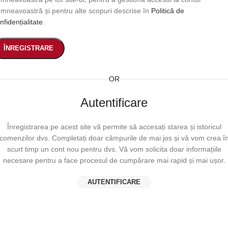
mneavoastră și pentru alte scopuri descrise în
Politică de
nfidențialitate
.
ÎNREGISTRARE
OR
Autentificare
Înregistrarea pe acest site vă permite să accesați starea și istoricul
comenzilor dvs. Completați doar câmpurile de mai jos și vă vom crea î
scurt timp un cont nou pentru dvs. Vă vom solicita doar informațiile
necesare pentru a face procesul de cumpărare mai rapid și mai ușor.
AUTENTIFICARE