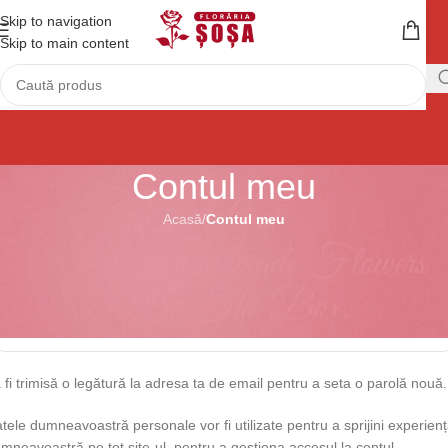
Skip to navigation
Skip to main content
Contul meu
Acasă
/
Contul meu
nregistrare
*
resă email
 fi trimisă o legătură la adresa ta de email pentru a seta o parolă nouă.
tele dumneavoastră personale vor fi utilizate pentru a sprijini experien
mneavoastră pe tot site-ul, pentru a gestiona accesul la contul