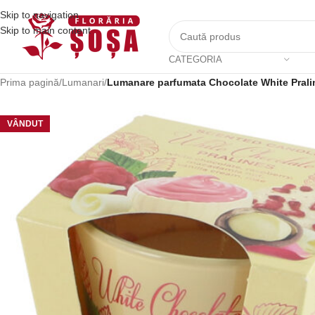
Skip to navigation
Skip to main content
CATEGORIA
Prima pagină
/
Lumanari
/
Lumanare parfumata Chocolate White Pralin
VÂNDUT