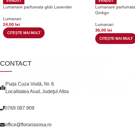
VÂNDUT
VÂNDUT
Lumanare parfumata glob Lavender
Lumanare parfumata 
Ginkgo
Lumanari
24,00
lei
Lumanari
36,00
lei
CITEȘTE MAI MULT
CITEȘTE MAI MULT
CONTACT
Piața Cuza Vodă, Nr. 6
Localitatea Aiud, Judeţul Alba
0769 087 909
office@florariasosa.ro