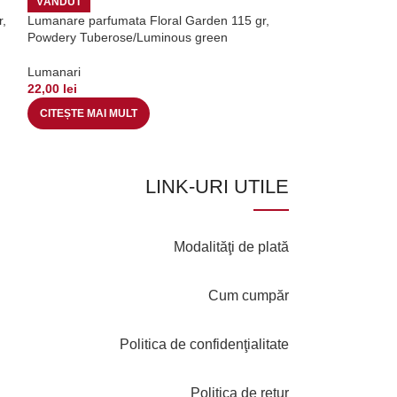
VÂNDUT
VÂNDUT
,
Lumanare parfumata Floral Garden 115 gr,
Luminare parfuma
Powdery Tuberose/Luminous green
CM, in cutie
Lumanari
Lumanari
22,00
lei
39,00
lei
CITEȘTE MAI MULT
CITEȘTE MAI MU
LINK-URI UTILE
Modalităţi de plată
Cum cumpăr
Politica de confidenţialitate
Politica de retur