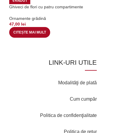
VÂNDUT
VÂNDUT
Ghiveci de flori cu patru compartimente
Ornament gradina
Ornamente grădină
Ornamente grădi
47,00
lei
125,00
lei
CITEȘTE MAI MULT
CITEȘTE MAI MU
LINK-URI UTILE
Modalităţi de plată
Cum cumpăr
Politica de confidenţialitate
Politica de retur