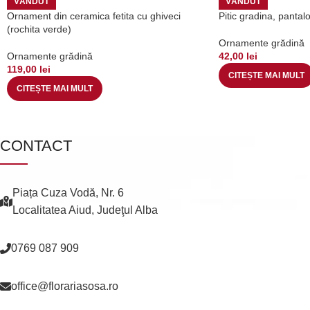
VÂNDUT
VÂNDUT
Ornament din ceramica fetita cu ghiveci
Pitic gradina, pantal
(rochita verde)
Ornamente grădină
Ornamente grădină
42,00
lei
119,00
lei
CITEȘTE MAI MULT
CITEȘTE MAI MULT
CONTACT
Piața Cuza Vodă, Nr. 6
Localitatea Aiud, Judeţul Alba
0769 087 909
office@florariasosa.ro