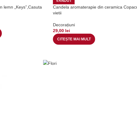
VÂNDUT
in lemn „Keys”,Casuta
Candela aromaterapie din ceramica Copac
vietii
Decorațiuni
29,00
lei
CITEȘTE MAI MULT