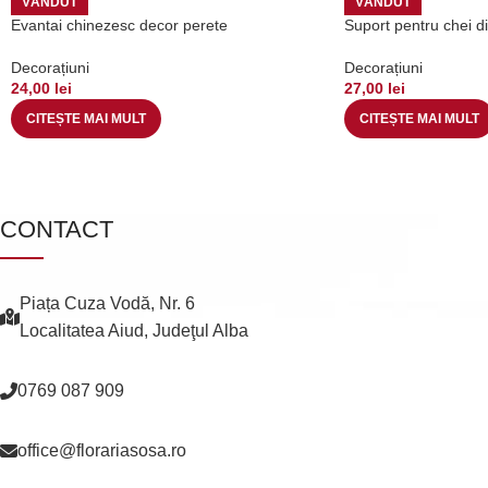
VÂNDUT
VÂNDUT
Evantai chinezesc decor perete
Suport pentru chei d
Decorațiuni
Decorațiuni
24,00
lei
27,00
lei
CITEȘTE MAI MULT
CITEȘTE MAI MULT
CONTACT
Piața Cuza Vodă, Nr. 6
Localitatea Aiud, Judeţul Alba
0769 087 909
office@florariasosa.ro