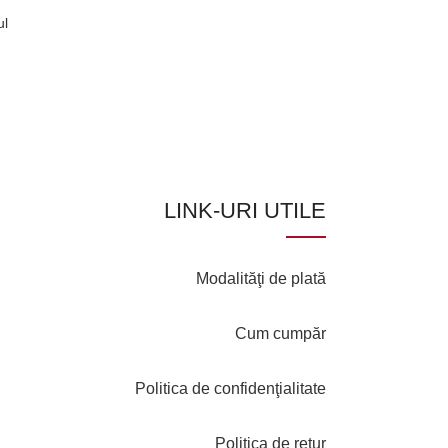
VÂNDUT
ul
Figurina barani v
Decorațiuni
32,00
lei
CITEȘTE MAI MU
LINK-URI UTILE
Modalităţi de plată
Cum cumpăr
Politica de confidenţialitate
Politica de retur