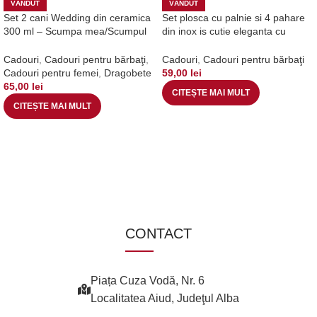
VÂNDUT
VÂNDUT
Set 2 cani Wedding din ceramica
Set plosca cu palnie si 4 pahare
300 ml – Scumpa mea/Scumpul
din inox is cutie eleganta cu
meu
captuseala. cu decor embosat –
Pentru cel mai bun Prieten
Cadouri
,
Cadouri pentru bărbaţi
,
Cadouri
,
Cadouri pentru bărbaţi
Cadouri pentru femei
,
Dragobete
59,00
lei
65,00
lei
CITEȘTE MAI MULT
CITEȘTE MAI MULT
CONTACT
Piața Cuza Vodă, Nr. 6
Localitatea Aiud, Judeţul Alba