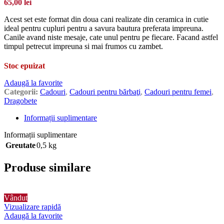
65,00
lei
Acest set este format din doua cani realizate din ceramica in cutie
ideal pentru cupluri pentru a savura bautura preferata impreuna.
Canile avand niste mesaje, cate unul pentru pe fiecare. Facand astfel
timpul petrecut impreuna si mai frumos cu zambet.
Stoc epuizat
Adaugă la favorite
Categorii:
Cadouri
,
Cadouri pentru bărbaţi
,
Cadouri pentru femei
,
Dragobete
Informații suplimentare
Informații suplimentare
Greutate
0,5 kg
Produse similare
Vândut
Vizualizare rapidă
Adaugă la favorite