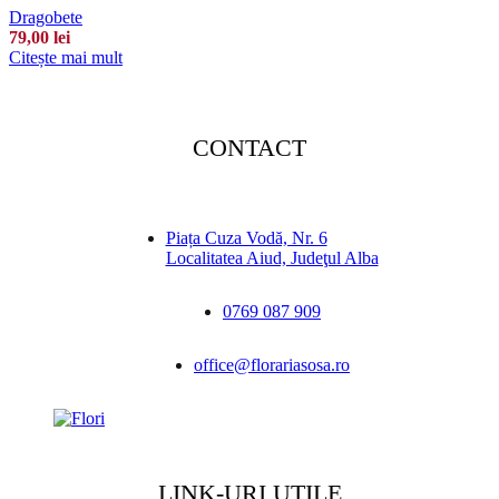
Dragobete
79,00
lei
Citește mai mult
CONTACT
Piața Cuza Vodă, Nr. 6
Localitatea Aiud, Judeţul Alba
0769 087 909
office@florariasosa.ro
LINK-URI UTILE