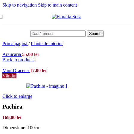
Skip to navigation
Skip to main content
Search
Prima pagină
/
Plante de interior
Araucaria
55,00
lei
Back to products
Mini-Dracena
17,00
lei
Vândut
Click to enlarge
Pachira
169,00
lei
Dimensiune: 100cm