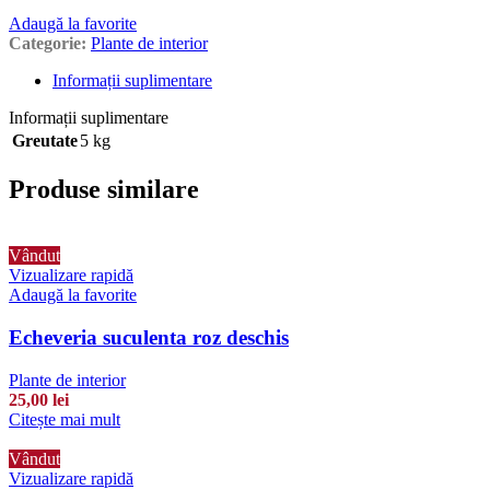
Adaugă la favorite
Categorie:
Plante de interior
Informații suplimentare
Informații suplimentare
Greutate
5 kg
Produse similare
Vândut
Vizualizare rapidă
Adaugă la favorite
Echeveria suculenta roz deschis
Plante de interior
25,00
lei
Citește mai mult
Vândut
Vizualizare rapidă