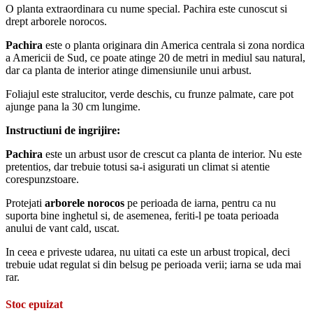
O planta extraordinara cu nume special. Pachira este cunoscut si
drept arborele norocos.
Pachira
este o planta originara din America centrala si zona nordica
a Americii de Sud, ce poate atinge 20 de metri in mediul sau natural,
dar ca planta de interior atinge dimensiunile unui arbust.
Foliajul este stralucitor, verde deschis, cu frunze palmate, care pot
ajunge pana la 30 cm lungime.
Instructiuni de ingrijire:
Pachira
este un arbust usor de crescut ca planta de interior. Nu este
pretentios, dar trebuie totusi sa-i asigurati un climat si atentie
corespunzstoare.
Protejati
arborele norocos
pe perioada de iarna, pentru ca nu
suporta bine inghetul si, de asemenea, feriti-l pe toata perioada
anului de vant cald, uscat.
In ceea e priveste udarea, nu uitati ca este un arbust tropical, deci
trebuie udat regulat si din belsug pe perioada verii; iarna se uda mai
rar.
Stoc epuizat