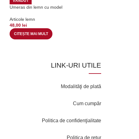
VÂNDUT
VÂNDUT
Umeras din lemn cu model
Lingura din lemn
Articole lemn
Articole lemn
48,00
lei
25,00
lei
CITEȘTE MAI MULT
CITEȘTE MAI MU
LINK-URI UTILE
Modalităţi de plată
Cum cumpăr
Politica de confidenţialitate
Politica de retur