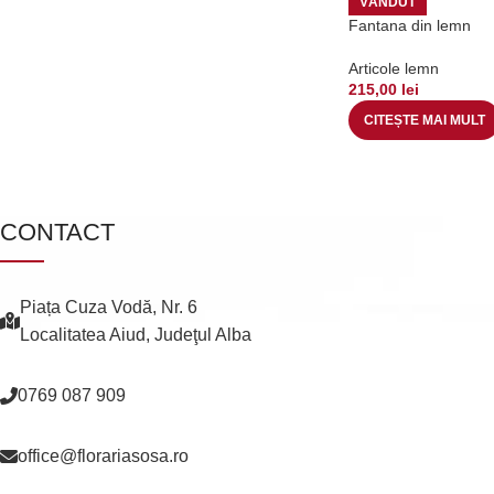
VÂNDUT
Fantana din lemn
Articole lemn
215,00
lei
CITEȘTE MAI MULT
CONTACT
Piața Cuza Vodă, Nr. 6
Localitatea Aiud, Judeţul Alba
0769 087 909
office@florariasosa.ro